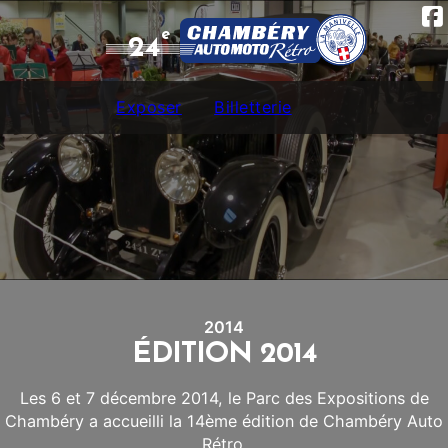
e
24
Exposer
Billetterie
2014
ÉDITION 2014
Les 6 et 7 décembre 2014, le Parc des Expositions de
Chambéry a accueilli la 14ème édition de Chambéry Auto
Rétro.