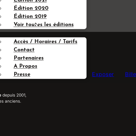
Édition 2021
Édition 2020
Édition 2019
FOS UTILES
Voir toutes les éditions
Accès / Horaires / Tarifs
Contact
Partenaires
A Propos
Exposer
Bill
Presse
e
depuis 2001,
es anciens.