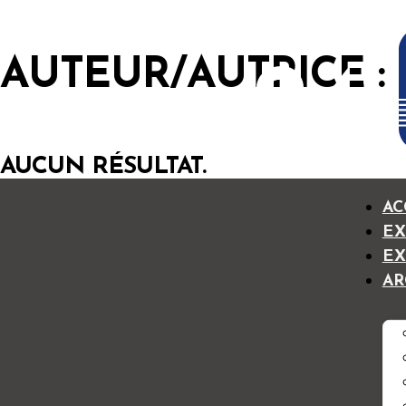
AUTEUR/AUTRICE :
24
e
AUCUN RÉSULTAT.
AC
EX
EX
AR