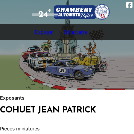
e
24
Exposer
Billetterie
Exposants
COHUET JEAN PATRICK
Pieces miniatures