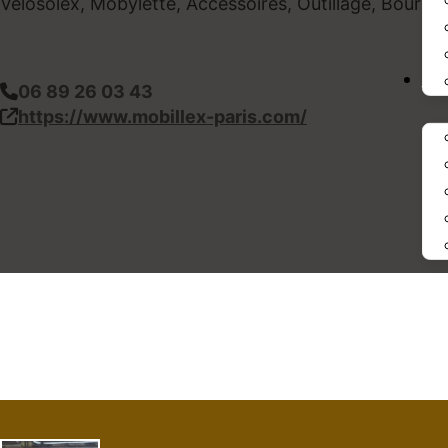
Velosolex, Mobylette, Accessoires, Outillage, Bourse
IN
06 89 26 03 43
https://www.mobillex-paris.com/