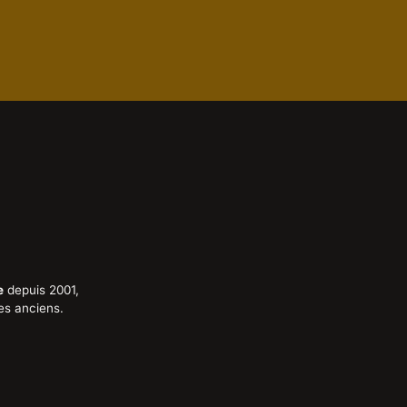
e
depuis 2001,
es anciens.