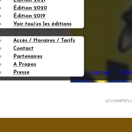
Édition 2021
Édition 2020
Édition 2019
FOS UTILES
Voir toutes les éditions
Accès / Horaires / Tarifs
Contact
Partenaires
A Propos
Exposer
Bill
Presse