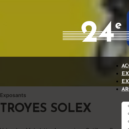
24
e
AC
EX
EX
AR
Exposants
TROYES SOLEX