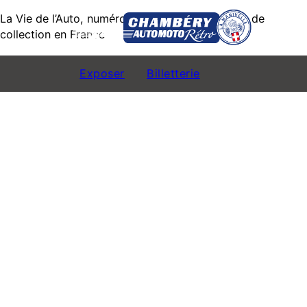
La Vie de l’Auto, numéro 1 de la presse véhicule de
e
24
collection en France
Exposer
Billetterie