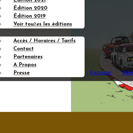
Édition 2021
Édition 2020
Édition 2019
FOS UTILES
Voir toutes les éditions
Accès / Horaires / Tarifs
Contact
Partenaires
A Propos
Exposer
Bill
Presse