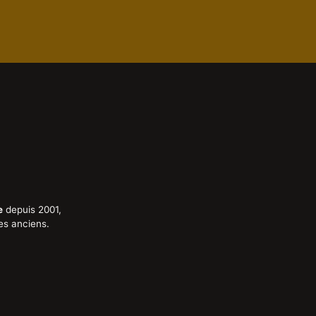
e
depuis 2001,
es anciens.