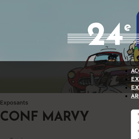
24
e
AC
EX
EX
AR
Exposants
CONF MARVY